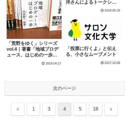
洋さんによるトークシリ
ーズ「荒野をゆく」参加
2018.05.25
者レポート
「荒野をゆく」シリーズ
「投票に行くよ」と伝え
vol.4｜著書「地域プロデ
る、小さなムーブメント
ュース、はじめの一歩」
出版記念｜ゲスト・山納
2017.10.09
2018.04.17
洋さん
次のページ
前
次
1
3
4
5
18
へ
へ