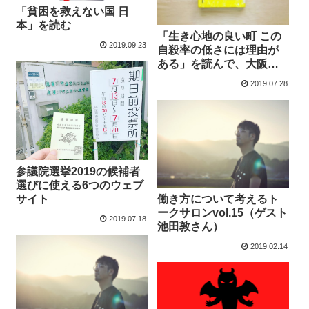
「貧困を救えない国 日
本」を読む
「生き心地の良い町 この
2019.09.23
自殺率の低さには理由が
ある」を読んで、大阪の
投票行動と地域性の関係
2019.07.28
について考えた
参議院選挙2019の候補者
選びに使える6つのウェブ
働き方について考えるト
サイト
ークサロンvol.15（ゲスト
2019.07.18
池田敦さん）
2019.02.14