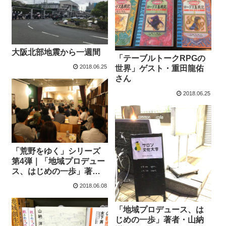
大阪北部地震から一週間
「テーブルトークRPGの
2018.06.25
世界」ゲスト・重田龍佑
さん
2018.06.25
「荒野をゆく」シリーズ
第4弾｜「地域プロデュー
ス、はじめの一歩」著
者・山納洋さん｜イベン
2018.06.08
トレポート前編
「地域プロデュース、は
じめの一歩」著者・山納