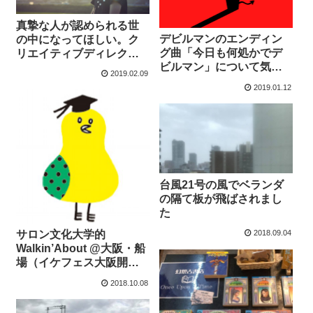
真摯な人が認められる世
デビルマンのエンディン
の中になってほしい。ク
グ曲「今日も何処かでデ
リエイティブディレクタ
ビルマン」について気に
ー・池田敦さんが積み重
2019.02.09
なる幾つかのこと
ねた6年間の軌跡。
2019.01.12
台風21号の風でベランダ
の隔て板が飛ばされまし
た
サロン文化大学的
2018.09.04
Walkin’About @大阪・船
場（イケフェス大阪開催
期間中）
2018.10.08