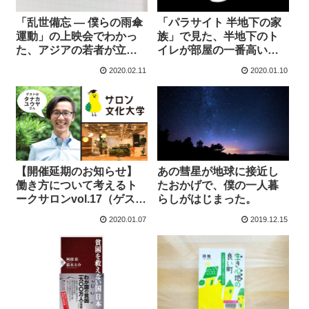
「乱世備忘 ― 僕らの雨傘
「パラサイト 半地下の家
運動」の上映会でわかっ
族」で見た、半地下のト
た、アジアの若者が立ち
イレが部屋の一番高い位
上がった理由
置にある理由
2020.02.11
2020.01.10
【開催延期のお知らせ】
あの彗星が地球に接近し
働き方について考えるト
たおかげで、僕の一人暮
ークサロンvol.17（ゲスト
らしがはじまった。
／タナカユウヤさん）
2020.01.07
2019.12.15