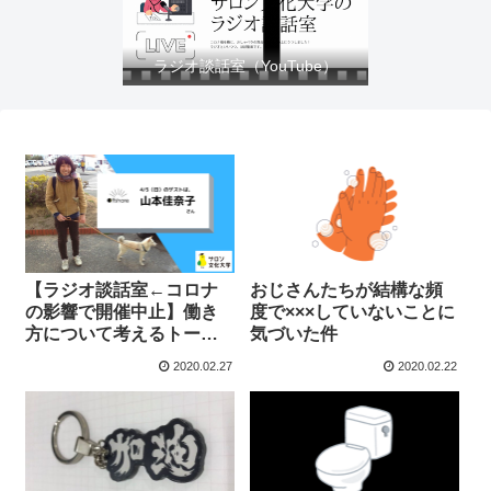
ラジオ談話室（YouTube）
【ラジオ談話室←コロナ
おじさんたちが結構な頻
の影響で開催中止】働き
度で×××していないことに
方について考えるトーク
気づいた件
サロンvol.16（ゲスト／山
2020.02.27
2020.02.22
本佳奈子さん）