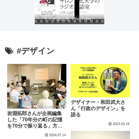
ラジオ談話室（YouTube）
#デザイン
デザイナー・和田武大さ
ん「行政のデザイン」を
岩淵拓郎さんが企画編集
語る
した「70年分の町の記憶
2023.03.19
を70分で振り返る」方法
がすごすぎた3つの理由
2024.07.14