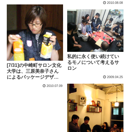
2010.08.08
私的に永く使い続けてい
るモノについて考えるサ
[7/31]の中崎町サロン文化
ロン
大学は、三原美奈子さん
によるパッケージデザイ
2009.04.25
ンの秘密を探るおはなし
2010.07.09
です。