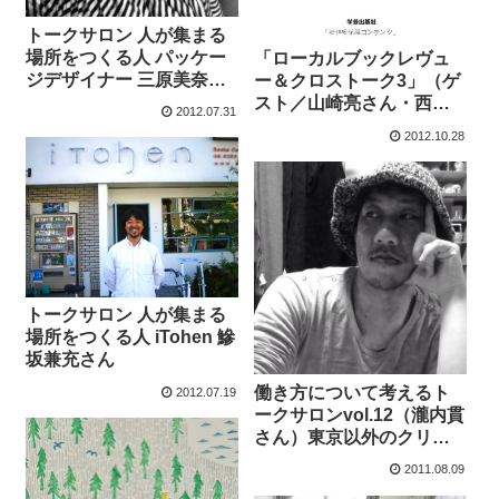
トークサロン 人が集まる
場所をつくる人 パッケー
「ローカルブックレヴュ
ジデザイナー 三原美奈子
ー＆クロストーク3」（ゲ
さん
スト／山崎亮さん・西上
2012.07.31
ありささん）
2012.10.28
トークサロン 人が集まる
場所をつくる人 iTohen 鰺
坂兼充さん
働き方について考えるト
2012.07.19
ークサロンvol.12（瀧内貫
さん）東京以外のクリエ
イターが腐らないための
2011.08.09
取り組み