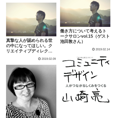
働き方について考えるト
ークサロンvol.15（ゲスト
真摯な人が認められる世
池田敦さん）
の中になってほしい。ク
2019.02.14
リエイティブディレクタ
ー・池田敦さんが積み重
2019.02.09
ねた6年間の軌跡。