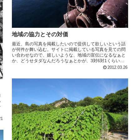
地域の協力とその対価
最近、島の写真を掲載したいので提供して欲しいという話
が何件か舞い込む。サイトに掲載している写真を見ての問
い合わせなので、嬉しいような、地域の宣伝になるなぁと
か、どうせタダなんだろうなぁとかが、3対6対1くらいの
割合の気分になる。
2012.03.26
白
ち
を
21