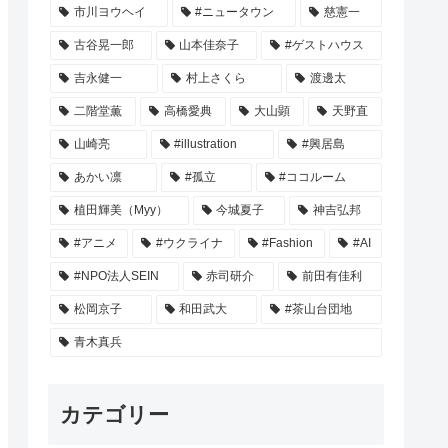
市川ヨウヘイ
#ニュータウン
慈憲一
古谷晃一郎
山本佳奈子
#ゲストハウス
吉永健一
村上さくら
渡邊太
二階堂薫
高橋愛典
大山顕
天野直
山崎亮
#illustration
#興居島
あかい凛
#孤立
#ココルーム
植田輝美（Myy）
今城夏子
神吉弘邦
#アニメ
#ウクライナ
#Fashion
#AI
#NPO法人SEIN
赤司研介
前田有佳利
松岡京子
和田武大
#茶山台団地
青木真兵
カテゴリー