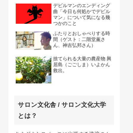
デビルマンのエンディング
曲「今日も何処かでデビル
マン」について気になる幾
つかのこと
ふたりとおしゃべりする時
間（ゲスト：二階堂薫さ
ん、神吉弘邦さん）
捨てられる大量の農産物 興
居島（ごごしま）いよかん
救出。
サロン文化舎 / サロン文化大学
とは？