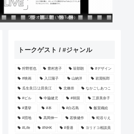
ラジオ談話室（YouTube）
トークゲスト / #ジャンル
狩野哲也
豊村恵子
笹部朗
#デザイン
#映画
入江陽子
山納洋
岩淵拓郎
瓜生良江/上田良江
北條崇
なかごしあつこ
#ビル
中脇健児
#韓国
三原美奈子
#選挙
#本
#白石島
飯室織絵
#団地
高岡伸一
若狭健作
蛇谷りえ
#Life
#NHK
#香港
ヨリドコ相談員