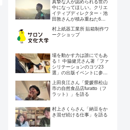
真摯な人が認められる世の
中になってほしい。クリエ
イティブディレクター・池
田敦さんが積み重ねた6年
間の軌跡。
村上紙器工業所 貼箱制作ワ
ークショップ
場を動かす力は誰にでもあ
る！ 中脇健児さん著「ファ
シリテーションのコツ23
選」の出版イベントに参加
してきた件
上田良江さん「愛媛県松山
市の自然食品店furatto（フ
ラット）」を語る
村上さくらさん「納豆をか
き混ぜ続ける仕事」を語る