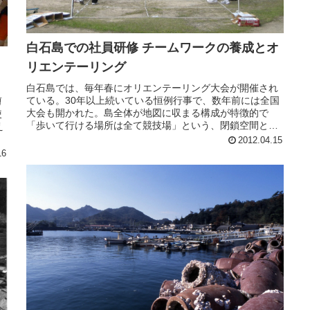
白石島での社員研修 チームワークの養成とオ
リエンテーリング
白石島では、毎年春にオリエンテーリング大会が開催され
ている。30年以上続いている恒例行事で、数年前には全国
剪
大会も開かれた。島全体が地図に収まる構成が特徴的で
使
「歩いて行ける場所は全て競技場」という、閉鎖空間とし
え
ての島を上手く活用していると評判だ。
2012.04.15
16