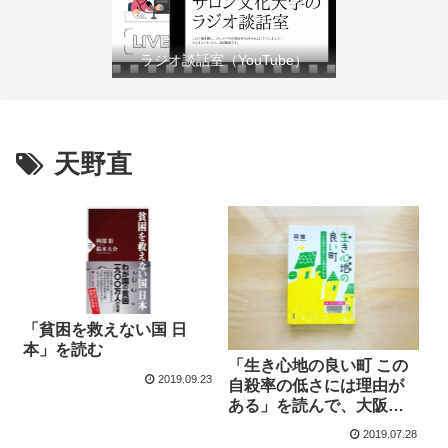
ラジオ談話室（YouTube）
天野直
「貧困を救えない国 日
本」を読む
「生き心地の良い町 この
2019.09.23
自殺率の低さには理由が
ある」を読んで、大阪の
投票行動と地域性の関係
2019.07.28
について考えた