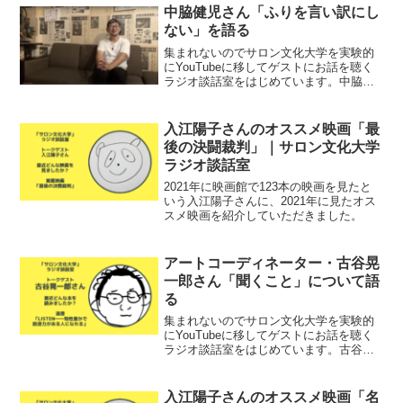
中脇健児さん「ふりを言い訳にし
ない」を語る
集まれないのでサロン文化大学を実験的
にYouTubeに移してゲストにお話を聴く
ラジオ談話室をはじめています。中脇健
児さんのふり研究シリーズ第四弾です。
入江陽子さんのオススメ映画「最
後の決闘裁判」｜サロン文化大学
ラジオ談話室
2021年に映画館で123本の映画を見たと
いう入江陽子さんに、2021年に見たオス
スメ映画を紹介していただきました。
アートコーディネーター・古谷晃
一郎さん「聞くこと」について語
る
集まれないのでサロン文化大学を実験的
にYouTubeに移してゲストにお話を聴く
ラジオ談話室をはじめています。古谷晃
一郎さんに「聞くこと」について話を聴
きました！
入江陽子さんのオススメ映画「名