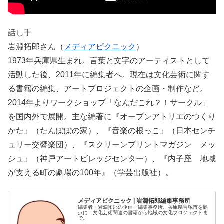
話し手
岩淵拓郎さん（
メディアピクニック
）
1973年兵庫県生まれ。言葉と文字のアーティストとして
活動した後、2011年に編集者へ。現在は文化芸術に関す
る書籍の編集、アートプロジェクトの企画・制作など。
2014年よりワークショップ「なんだこれ？！サークル」
を国内外で展開。主な編著に『オープンアトリエのつくり
かた』（たんぽぽの家）、『音楽の根っこ』（日本センチ
ュリー交響楽団）、『スクリーンプリントマガジン メッ
シュ』（神戸アートビレッジセンター）、『内子座 地域
が支える町の劇場の100年』（学芸出版社）。
メディアピクニック | 岩淵拓郎編集事務所
編集者・岩淵拓郎の企画・編集事務所。兵庫県宝塚市を拠
点に、文化芸術関連の書籍から地域の文化プロジェクトま
で。