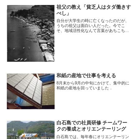
祖父の教え「貧乏人はタダ働きす
べし」
自分が大学生の時に亡くなったのだが、
うちの祖父は面白い人だった。今でこ
そ、地域活性化なんて言葉があちこちで
使われているが、戦後間もない頃から島
で様々な仕事をしてきた人だ。
和紙の産地で仕事を考える
8月末から9月の中旬にかけて、集中的に
和紙の産地を回っていました．
白石島での社員研修 チームワー
クの養成とオリエンテーリング
白石島では、毎年春にオリエンテーリン