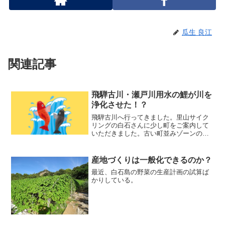
瓜生 良江
関連記事
飛騨古川・瀬戸川用水の鯉が川を
浄化させた！？
飛騨古川へ行ってきました。里山サイク
リングの白石さんに少し町をご案内して
いただきました。古い町並みゾーンの瀬
戸川は約400年前に増島城の濠の水を利用
して造られた川で、当時は瀬戸川が武家
と町民の町の境だったようです。現在は
産地づくりは一般化できるのか？
1000匹あまりの鯉...
最近、白石島の野菜の生産計画の試算ば
かりしている。