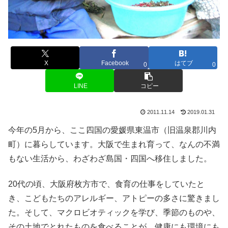
X
Facebook
はてブ
0
0
LINE
コピー
2011.11.14
2019.01.31
今年の5月から、ここ四国の愛媛県東温市（旧温泉郡川内
町）に暮らしています。大阪で生まれ育って、なんの不満
もない生活から、わざわざ島国・四国へ移住しました。
20代の頃、大阪府枚方市で、食育の仕事をしていたと
き、こどもたちのアレルギー、アトピーの多さに驚きまし
た。そして、マクロビオティックを学び、季節のものや、
その土地でとれたものを食べることが、健康にも環境にも