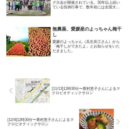
グ大会が開催されている。30年以上続い
ている恒例行事で、数年前には全国大会
も開かれた。島全体が地図に収まる構成
が特徴的で「歩いて行ける場所は全て競
技場」という、閉鎖空間としての島を上
手く活用していると評判だ。
無農薬、愛媛産のよっちゃん梅干
し
愛媛のよっちゃん（瓜生良江さん）から
「梅干しができたよ」とお知らせをいた
だきました。
[11/13]12時30分〜豊村恵子さんによるマ
クロビオティックサロン
[12/4]12時30分〜豊村恵子さんによるマ
クロビオティックサロン