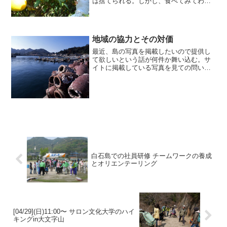
は捨てられる。しかし、食べてみてわか
ったことは皮のきれいな物となんらかわ
りなくおいしい。畑でもいで食べたとき
も、お義父さんが皮のきたないのを捨て
ようとしてるのをおいしいから捨てるの
地域の協力とその対価
がもったいないと思って持って帰ってき
たのだった。
最近、島の写真を掲載したいので提供し
て欲しいという話が何件か舞い込む。サ
イトに掲載している写真を見ての問い合
わせなので、嬉しいような、地域の宣伝
になるなぁとか、どうせタダなんだろう
なぁとかが、3対6対1くらいの割合の気分
になる。
白石島での社員研修 チームワークの養成
とオリエンテーリング
[04/29](日)11:00〜 サロン文化大学のハイ
キングin大文字山