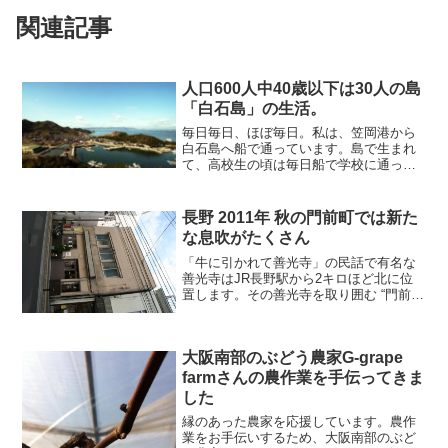
関連記事
人口600人中40歳以下は30人の島
「白石島」の生活。
毎日毎日、ほぼ毎日。私は、笠岡港から
白石島へ船で通っています。島で生まれ
て、高校生の頃は毎日船で学校に通って
いました。今は丁度その逆ですね。
長野 2011年 秋の門前町では新た
な息吹がたくさん
「牛に引かれて善光寺」の民話で有名な
善光寺はJR長野駅から2キロほど北に位
置します。その善光寺を取り囲む “門前
町” 。1166バックパッカーズもそうなの
ですが、ここには古い町並みの空き家を
好んで県外から移住してきたり、お店を
大阪南部のぶどう農家G-grape
始められる方々...
farmさんの農作業を手伝ってきま
した
縁のあった農家を応援しています。農作
業をお手伝いするため、大阪南部のぶど