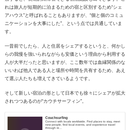
れは旅人が短期的に泊まるための宿と区別するため“シェ
アハウス”と呼ばれることもありますが、“個と個のコミュ
ニケーションを大事にした”、という点では共通していま
す。
一昔前でしたら、人と住居をシェアするというと、何かし
らの我慢を強いられながらも安価という理由から利用する
人が大半だったと思いますが、ここ数年では血縁関係のな
いいわば他人である人と場所や時間を共有するため、あえ
て選ぶ人たちも増えてきているようです。
そして新しい宿泊の形として日本でも徐々にシェアが拡大
されつつあるのが“カウチサーフィン”。
Couchsurfing
Connect with locals worldwide. Find places to stay, meet
new people, find local events, and experience travel
through re...