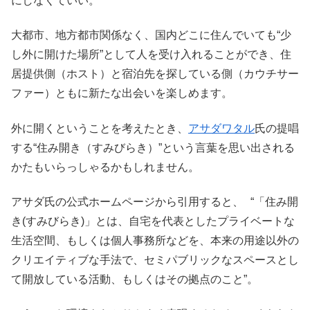
にしなくていい。
大都市、地方都市関係なく、国内どこに住んでいても“少
し外に開けた場所”として人を受け入れることができ、住
居提供側（ホスト）と宿泊先を探している側（カウチサー
ファー）ともに新たな出会いを楽しめます。
外に開くということを考えたとき、
アサダワタル
氏の提唱
する“住み開き（すみびらき）”という言葉を思い出される
かたもいらっしゃるかもしれません。
アサダ氏の公式ホームページから引用すると、 “「住み開
き(すみびらき)」とは、自宅を代表としたプライベートな
生活空間、もしくは個人事務所などを、本来の用途以外の
クリエイティブな手法で、セミパブリックなスペースとし
て開放している活動、もしくはその拠点のこと”。