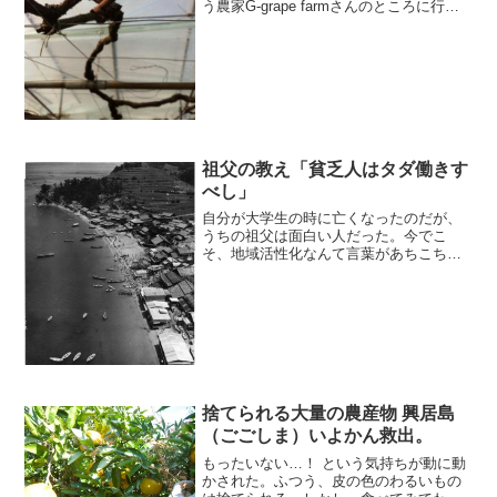
う農家G-grape farmさんのところに行っ
てきました。
祖父の教え「貧乏人はタダ働きす
べし」
自分が大学生の時に亡くなったのだが、
うちの祖父は面白い人だった。今でこ
そ、地域活性化なんて言葉があちこちで
使われているが、戦後間もない頃から島
で様々な仕事をしてきた人だ。
捨てられる大量の農産物 興居島
（ごごしま）いよかん救出。
もったいない…！ という気持ちが動に動
かされた。ふつう、皮の色のわるいもの