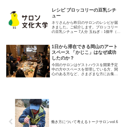
レシピ ブロッコリーの豆乳シチ
ュー
ネリさんから昨日のサロンのレシピが届
きました。ご紹介します。ブロッコリー
の豆乳シチュー 7人分 玉ねぎ：1個半（回
し切り） 人参：1本（いちょう切り） 大
豆：2分の1カップ（昆布と一緒に一晩つ
けて40分以上炊く） ブロッコリー：1株
1日から滞在できる岡山のアート
（食べや...
スペース 「かじこ」はなぜ成功
したのか？
今回のサロンはゲストハウスを開業予定
中の方やスペースを管理している方、関
心のある方など、さまざまな方にお集り
いただきました。お客様からいただいた
質問を総合すると、「なぜ、かじこ※は
うまくいったのか」ということに多く触
れていたと思います。※か...
働き方について考えるトークサロンvol.6