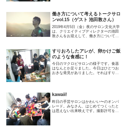
いろなことにちっとも気づいてないとい
うことを悟る内容でした。これはSさんの
独自の分析の様子です...
働き方について考えるトークサロ
ンvol.15（ゲスト 池田敦さん）
2019年4月5日（金）夜のサロン文化大学
は、クリエイティブディレクターの池田
敦さんをお迎えして、働き方について考
えるトークサロンを開催します。
すりおろしたアレが、卵かけご飯
のような食感に！
今日のマクロビサロンの様子です。食器
はなんとか足りました。今日はひとつお
おきな発見がありました。それはすりお
ろしたレンコンをご飯にかけてしょうゆ
を垂らすと、たまごかけご飯のような感
触をあじわえるのです。次回のマクロビ
サロンはこちら、マクロビ...
kawaii!
昨日の手芸サロンはかわいい〜のオンパ
レード。みなさん、はじめてつくったと
は思えない出来映えです。撮影許可をい
ただいたのでパチリ。koriste：手芸サロ
ン フェルト