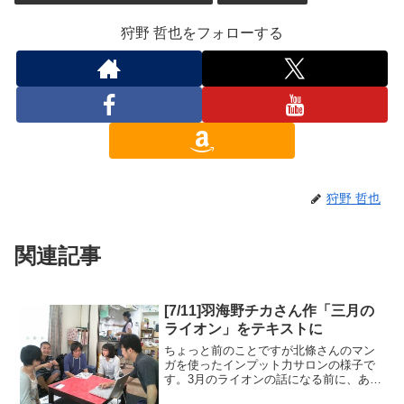
狩野 哲也をフォローする
狩野 哲也
関連記事
[7/11]羽海野チカさん作「三月の
ライオン」をテキストに
ちょっと前のことですが北條さんのマン
ガを使ったインプット力サロンの様子で
す。3月のライオンの話になる前に、ある
実験映像を見せていただきました。いろ