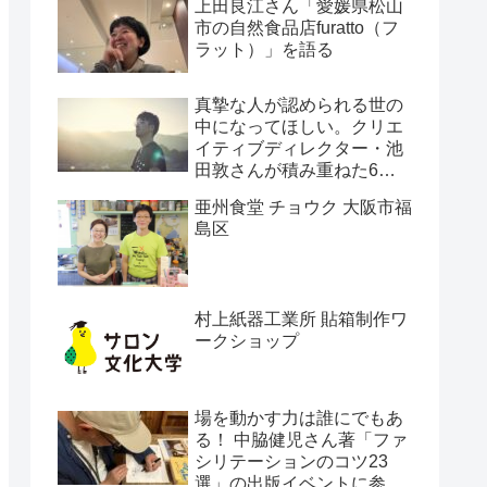
上田良江さん「愛媛県松山
市の自然食品店furatto（フ
ラット）」を語る
真摯な人が認められる世の
中になってほしい。クリエ
イティブディレクター・池
田敦さんが積み重ねた6年
間の軌跡。
亜州食堂 チョウク 大阪市福
島区
村上紙器工業所 貼箱制作ワ
ークショップ
場を動かす力は誰にでもあ
る！ 中脇健児さん著「ファ
シリテーションのコツ23
選」の出版イベントに参加