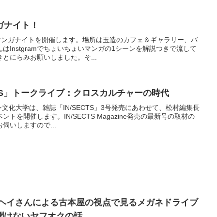
ガナイト！
学のマンガナイトを開催します。場所は玉造のカフェ＆ギャラリー、バ
はInstgramでちょいちょいマンガの1シーンを解説つきで流して
とにらみお願いしました。そ...
SECTS」トークライブ：クロスカルチャーの時代
ン文化大学は、雑誌「IN/SECTS」3号発売にあわせて、松村編集長
を開催します。IN/SECTS Magazine発売の最新号の取材の
伺いしますので...
川ヨウヘイさんによる古本屋の視点で見るメガネドライブ
聞けないヤフオクの話