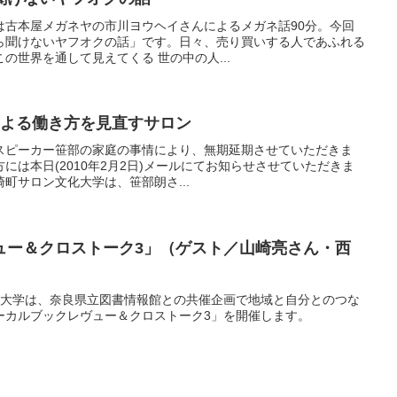
学は古本屋メガネヤの市川ヨウヘイさんによるメガネ話90分。今回
ら聞けないヤフオクの話」です。日々、売り買いする人であふれる
の世界を通して見えてくる 世の中の人...
さんによる働き方を見直すサロン
スピーカー笹部の家庭の事情により、無期延期させていただきま
には本日(2010年2月2日)メールにてお知らせさせていただきま
中崎町サロン文化大学は、笹部朗さ...
ュー＆クロストーク3」（ゲスト／山崎亮さん・西
ン文化大学は、奈良県立図書情報館との共催企画で地域と自分とのつな
ーカルブックレヴュー＆クロストーク3」を開催します。