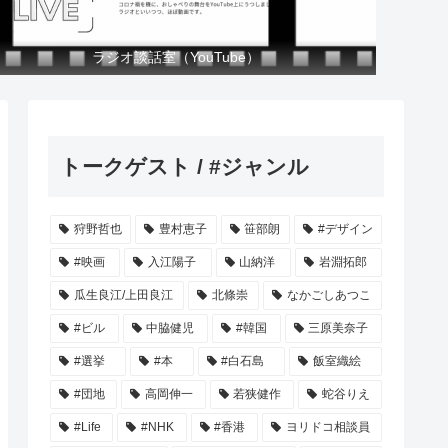
ラジオ談話室（YouTube）
トークゲスト / #ジャンル
狩野哲也
豊村恵子
笹部朗
#デザイン
#映画
入江陽子
山納洋
岩淵拓郎
瓜生良江/上田良江
北條崇
なかごしあつこ
#ビル
中脇健児
#韓国
三原美奈子
#選挙
#本
#白石島
飯室織絵
#団地
高岡伸一
若狭健作
蛇谷りえ
#Life
#NHK
#香港
ヨリドコ相談員