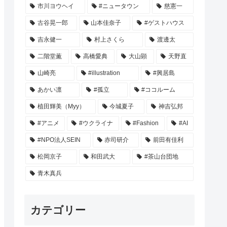
市川ヨウヘイ
#ニュータウン
慈憲一
古谷晃一郎
山本佳奈子
#ゲストハウス
吉永健一
村上さくら
渡邊太
二階堂薫
高橋愛典
大山顕
天野直
山崎亮
#illustration
#興居島
あかい凛
#孤立
#ココルーム
植田輝美（Myy）
今城夏子
神吉弘邦
#アニメ
#ウクライナ
#Fashion
#AI
#NPO法人SEIN
赤司研介
前田有佳利
松岡京子
和田武大
#茶山台団地
青木真兵
カテゴリー