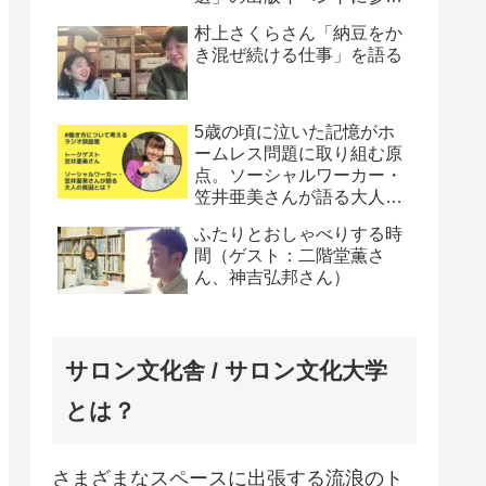
してきた件
村上さくらさん「納豆をか
き混ぜ続ける仕事」を語る
5歳の頃に泣いた記憶がホ
ームレス問題に取り組む原
点。ソーシャルワーカー・
笠井亜美さんが語る大人の
貧困とは？
ふたりとおしゃべりする時
間（ゲスト：二階堂薫さ
ん、神吉弘邦さん）
サロン文化舎 / サロン文化大学
とは？
さまざまなスペースに出張する流浪のト