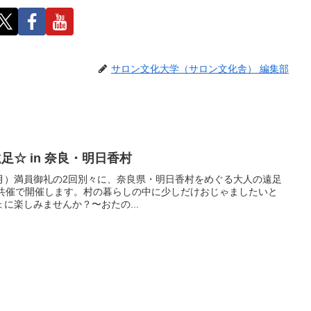
サロン文化大学（サロン文化舎） 編集部
足☆ in 奈良・明日香村
14（月）満員御礼の2回別々に、奈良県・明日香村をめぐる大人の遠足
raと共催で開催します。村の暮らしの中に少しだけおじゃましたいと
に楽しみませんか？〜おたの...