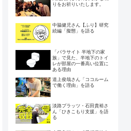
りをお祈りいたします。
中脇健児さん【ふり】研究
続編「擬態」を語る
「パラサイト 半地下の家
族」で見た、半地下のトイ
レが部屋の一番高い位置に
ある理由
道上俊哉さん「ココルーム
で働く理由」を語る
淡路プラッツ・石田貴裕さ
ん「ひきこもり支援」を語
る