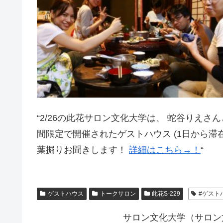
“2/26の此花サロン文化大学は、 蛇谷りえ
間限定で開催されたゲストハウス (1日から滞
葉掘りお聞きします！
詳細はこちら→！
“
ゲストハウス
トークサロン
此花S-229
#ゲスト
サロン文化大学（サロン