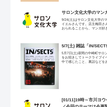
サロン文化大学のマン
9/24(土)はサロン文化大
イエルさんです。店主梅田さん
おられることから、マンガ好き
5/7(土) 雑誌「IN/
5月7日(土)昼間の中崎町サロ
をお招きしてトークライブイベント
中で感じたこと、裏話などをお
[01/11]19時～市
／今回のテーマは今更