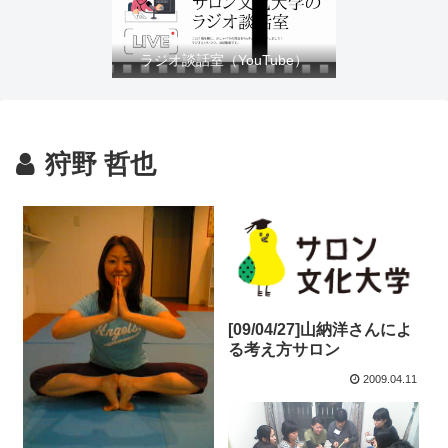
ラジオ談話室（YouTube）
狩野 哲也
[09/04/27]山納洋さんによ
る考え方サロン
2009.04.11