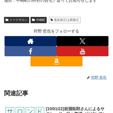
場所：中崎町の狩野の自宅／追ってお知らせします
トークサロン
中崎町
瓜生良江/上田良江
狩野 哲也をフォローする
狩野 哲也
関連記事
[10/01/22]岩淵拓郎さんによるサ