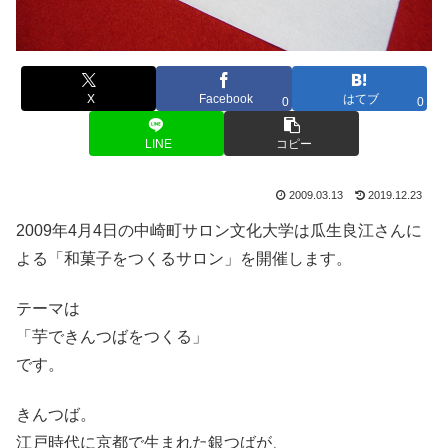
X
Facebook
はてブ
0
0
LINE
コピー
2009.03.13
2019.12.23
2009年4月4日の中崎町サロン文化大学は瓜生良江さんに
よる「和菓子をつくるサロン」を開催します。
テーマは
「芋できんつばをつくる」
です。
きんつば。
江戸時代に京都で生まれた銀つばが、