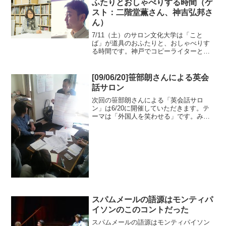
ふたりとおしゃべりする時間（ゲ
スト：二階堂薫さん、神吉弘邦さ
ん）
7/11（土）のサロン文化大学は「こと
ば」が道具のおふたりと、おしゃべりす
る時間です。神戸でコピーライターとし
て活躍されている二階堂薫さんと、東京
で編集者・ライターとして活躍されてい
る神吉弘邦さんをゲストにお招きし、編
[09/06/20]笹部朗さんによる英会
集者・ライターの狩野哲...
話サロン
次回の笹部朗さんによる「英会話サロ
ン」は6/20に開催していただきます。テ
ーマは「外国人を笑わせる」です。みん
なで英会話を楽しみましょう。日程：
6/20 13:30〜15:00参加費：1000円申込方
法：こちらをご覧ください参加条件：英
語に...
スパムメールの語源はモンティパ
イソンのこのコントだった
スパムメールの語源はモンティパイソン