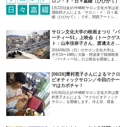
ロン・ド・日々嘉綴（ひびかて）
1月22日(金)の中崎町サロン文化大学は岩
淵拓郎さんによる「サロン・ド・日々嘉
綴（ひびかて）」です。関西アートシー
ンから最新ガジェットまで、幅広くあつ
かう岩淵さんのブログ「日々嘉綴 総合」
のサロン版。いろんなところに仕掛けた
サロン文化大学の映画まつり「パ
アンテナでキャッ...
ーティー51」上映会（トークゲス
ト：山本佳奈子さん、渡邊太さ
ん）
2016/06/26（日）のサロン文化大学は、
夕方15〜18時に大阪・阿波座で韓国映画
「パーティー51」の上映会を開催しま
す。（写真クレジット／51+ film）ソウル
の音楽家たちを追ったドキュメンタリー
作品パーティー51韓国ソウル、弘大（...
[06/26]豊村恵子さんによるマクロ
ビオティックサロン／今回のテー
マはカボチャ！
6月26日(土)の中崎町サロン文化大学は豊
村恵子さんによる「マクロビオティック
サロン」を開催します。冷え症、貧血気
味の方、必見！今回は「かぼちゃ」を使
った料理のつくり方をご紹介します。み
んなでワイワイと楽しく作って食べまし
ょう。前回の様子で...