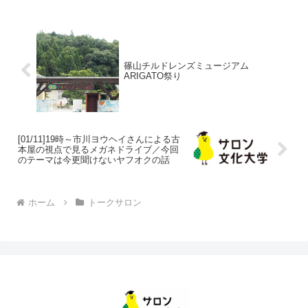
篠山チルドレンズミュージアム
ARIGATO祭り
[01/11]19時～市川ヨウヘイさんによる古
本屋の視点で見るメガネドライブ／今回
のテーマは今更聞けないヤフオクの話
ホーム
トークサロン