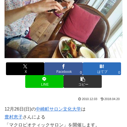
X
Facebook
はてブ
0
0
LINE
コピー
2010.12.03
2018.04.20
12月26日(日)の
中崎町サロン文化大学
は
豊村恵子
さんによる
「マクロビオティックサロン」を開催します。