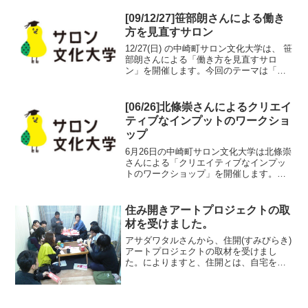
ことでしょうか。次回は5/16の夜19時に
開催する予定です。前回も含めて...
[09/12/27]笹部朗さんによる働き
方を見直すサロン
12/27(日) の中崎町サロン文化大学は、 笹
部朗さんによる「働き方を見直すサロ
ン」を開催します。今回のテーマは「来
年の仕事での目標の立て方」です。 新年
の誓いを立てては毎年挫折してしまう人
たちは、これまでどうしてそうなってい
[06/26]北條崇さんによるクリエイ
たのか、絶対...
ティブなインプットのワークショ
ップ
6月26日の中崎町サロン文化大学は北條崇
さんによる「クリエイティブなインプッ
トのワークショップ」を開催します。考
えたり、企画や開発、デザインをする人
に向けた、いろいろな物事をいろいろな
角度から「観る」ことを考えるワークシ
住み開きアートプロジェクトの取
ョップです。前回の様...
材を受けました。
アサダワタルさんから、住開(すみびらき)
アートプロジェクトの取材を受けまし
た。によりますと、住開とは、自宅を代
表としたプライベートな生活空間、もし
くは個人事務所などを、本来の用途以外
のクリエイティブな手法で、セミパブリ
ックなスペースとして開...