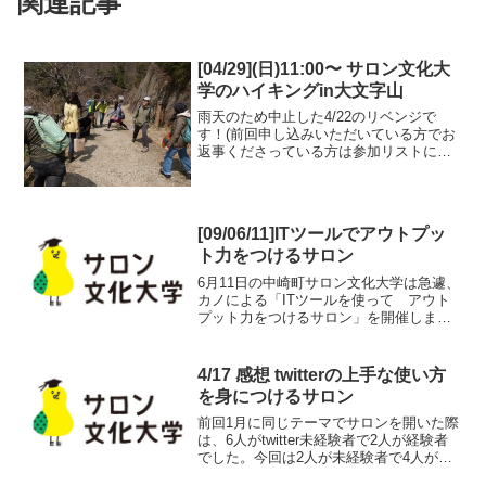
関連記事
[04/29](日)11:00〜 サロン文化大
学のハイキングin大文字山
雨天のため中止した4/22のリベンジで
す！(前回申し込みいただいている方でお
返事くださっている方は参加リストに入
れております)4月29日(日)のサロン文化大
学は元アウトドアメーカースタッフのモ
モタケンゴさんのナビゲートによる「サ
ロン文化大学...
[09/06/11]ITツールでアウトプッ
ト力をつけるサロン
6月11日の中崎町サロン文化大学は急遽、
カノによる「ITツールを使って アウト
プット力をつけるサロン」を開催しま
す。自分の関心事や伝えたいイベント情
報など、blogやmixiなどのITツールを使っ
てどういうふうに伝えれば伝えたい相手
4/17 感想 twitterの上手な使い方
に届くの...
を身につけるサロン
前回1月に同じテーマでサロンを開いた際
は、6人がtwitter未経験者で2人が経験者
でした。今回は2人が未経験者で4人が経
験者でした。twitterが浸透しているという