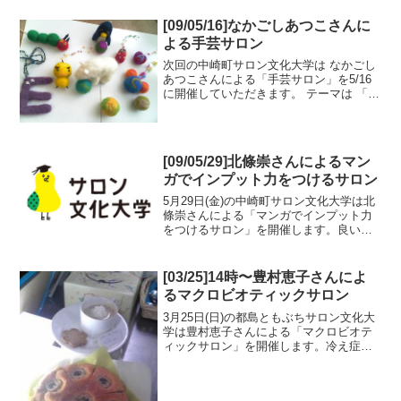
[09/05/16]なかごしあつこさんに
よる手芸サロン
次回の中崎町サロン文化大学は なかごし
あつこさんによる「手芸サロン」を5/16
に開催していただきます。 テーマは 「フ
ェルトでキーホルダーやストラップをつ
くりましょう」 です。 前回前々回フェル
トでこんなことができちゃうんですね。
みんなで...
[09/05/29]北條崇さんによるマン
ガでインプット力をつけるサロン
5月29日(金)の中崎町サロン文化大学は北
條崇さんによる「マンガでインプット力
をつけるサロン」を開催します。良いア
ウトプットをする為には良いインプット
が重要です。今回は、マンガを使って楽
しくインプットの力をつけてみるための
[03/25]14時〜豊村恵子さんによ
ワークショップを開...
るマクロビオティックサロン
3月25日(日)の都島ともぶちサロン文化大
学は豊村恵子さんによる「マクロビオテ
ィックサロン」を開催します。冷え症、
貧血気味の方、必見！今回つくるのは、
「豆乳バナナケーキ」です！乳製品を使
用しない身体にやさしいケーキです。米