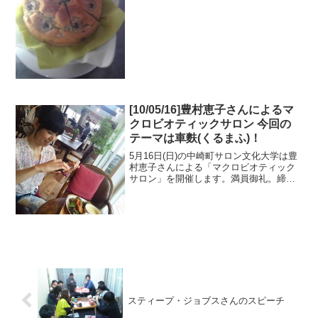
油、アーモンドパウ...
[10/05/16]豊村恵子さんによるマ
クロビオティックサロン 今回の
テーマは車麩(くるまふ)！
5月16日(日)の中崎町サロン文化大学は豊
村恵子さんによる「マクロビオティック
サロン」を開催します。満員御礼。締切
ました！冷え症、貧血気味の方、必見！
「車麩」を使った料理のつくり方をご紹
介します。みんなでワイワイと楽しく作
って食べましょう。...
スティープ・ジョブスさんのスピーチ