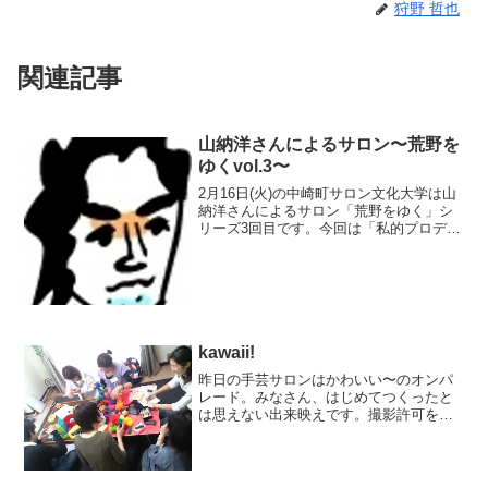
狩野 哲也
関連記事
山納洋さんによるサロン〜荒野を
ゆくvol.3〜
2月16日(火)の中崎町サロン文化大学は山
納洋さんによるサロン「荒野をゆく」シ
リーズ3回目です。今回は「私的プロデュ
ース論」です。他者とコラボレートし
て、仕事や作品を作り上げていくプロデ
ューサーに必要な能力とは何か？を考え
るサロンです。日程...
kawaii!
昨日の手芸サロンはかわいい〜のオンパ
レード。みなさん、はじめてつくったと
は思えない出来映えです。撮影許可をい
ただいたのでパチリ。koriste：手芸サロ
ン フェルト