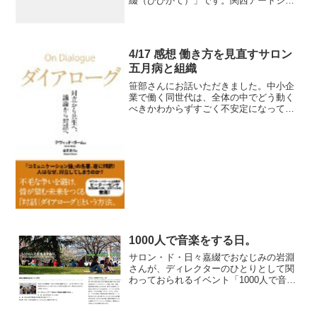
綴（ひびかて）」です。関西アートシー
ンから最新ガジェットまで、幅広くあつ
かう岩淵さんのブログ「日々嘉綴 総合」
のサロン版。いろんなところに仕掛けた
アンテナでキャッ...
4/17 感想 働き方を見直すサロン
五月病と組織
笹部さんにお話いただきました。中小企
業で働く同世代は、全体の中でどう動く
べきかわからずすごく不安定になってい
ると思い、今回のサロンをしていただき
ました。問題点はだいぶ見えてきまし
た。が、実際そういう当事者の方はピン
ときていないのか、どちらか...
1000人で音楽をする日。
サロン・ド・日々嘉綴でおなじみの岩淵
さんが、ディレクターのひとりとして関
わっておられるイベント「1000人で音楽
をする日。」のお知らせです。音楽経験
の有無にかかわらず、誰でも出演者とし
て自由に参加できる大演奏会をつくる参