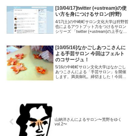
加型音楽プロジェクト...
[10/04/17]twitter (+ustream)の使
い方を身につけるサロン(狩野)
4/17(土)の中崎町サロン文化大学は狩野哲
也によるアウトプット力をつけるサロン
シリーズ 「twitter (+ustream)の上手な使
い方を身につけるサロン」 を開催しま
す。前回のtwitterの使い方を身につけるサ
ロンが好評だったので...
[10/05/16]なかごしあつこさんに
よる手芸サロン 今回はフェルト
のコサージュ！
5/16の中崎町サロン文化大学はなかごし
あつこさんによる「手芸サロン」を開催
します。満員御礼。締切ました！今回は
「フェルトのコサージュ」をつくりま
す。40色のフェルト原毛の中から好きな
色を組み合わせてつくります。石けん水
を使ったフェルトシー...
山納洋さんによるサロン〜荒野をゆく
vol.2〜