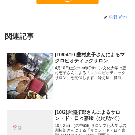
狩野 哲也
関連記事
[10/04/10]豊村恵子さんによるマ
クロビオティックサロン
4月10日(土)の中崎町サロン文化大学は豊
村恵子さんによる「マクロビオティック
サロン」を開催します。冷え症、貧血気
味の方、必見！「切り干し大根の料理」
をつくります。野菜は干すことでビタミ
ンや栄養も凝縮され、鉄分も補給されま
す。太陽の恵みを取...
[10/2]岩淵拓郎さんによるサロ
ン・ド・日々嘉綴（ひびかて）
10月2日(土)の中崎町サロン文化大学は岩
淵拓郎さんによる「サロン・ド・日々嘉