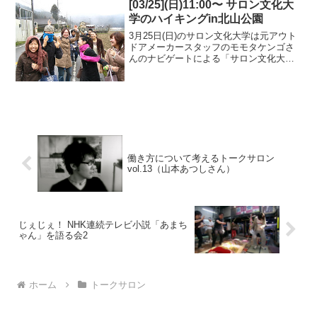
角度から「観る」ことを考えるワークシ
[03/25](日)11:00〜 サロン文化大
ョップです。前回の様...
学のハイキングin北山公園
3月25日(日)のサロン文化大学は元アウト
ドアメーカースタッフのモモタケンゴさ
んのナビゲートによる「サロン文化大学
のハイキングin北山公園」を開催しま
す。※写真はハイキングのイメージで
す。雰囲気！アウトドア活動したことは
ないけれど、ちょっと...
働き方について考えるトークサロン
vol.13（山本あつしさん）
じぇじぇ！ NHK連続テレビ小説「あまち
ゃん」を語る会2
ホーム
トークサロン