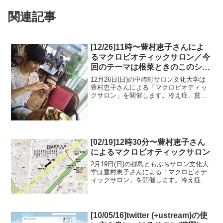
関連記事
[12/26]11時〜豊村恵子さんによ
るマクロビオティックサロン／今
回のテーマは根菜ときのこのシチ
ューです
12月26日(日)の中崎町サロン文化大学は
豊村恵子さんによる「マクロビオティッ
クサロン」を開催します。冷え症、貧血
気味の方、必見！今回は「根菜ときのこ
のシチュー」のつくり方をご紹介しま
す。みんなでワイワイと楽しく作って食
べましょう。日程：1...
[02/19]12時30分〜豊村恵子さん
によるマクロビオティックサロン
2月19日(日)の都島ともぶちサロン文化大
学は豊村恵子さんによる「マクロビオテ
ィックサロン」を開催します。冷え症、
貧血気味の方、必見！身体をあたためる
「玄米のちらし寿司」です！ (映像は11月
の様子です)日程：2/19(日) 12:30～1...
[10/05/16]twitter (+ustream)の使