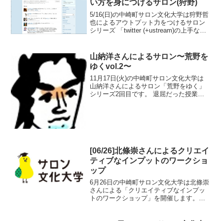
い方を身につけるサロン(狩野)
5/16(日)の中崎町サロン文化大学は狩野哲
也によるアウトプット力をつけるサロン
シリーズ 「twitter (+ustream)の上手な使
い方を身につけるサロン」 を開催しま
す。満員御礼。締切ました！前回や前々
回のtwitterの使い方を身...
山納洋さんによるサロン〜荒野を
ゆくvol.2〜
11月17日(火)の中崎町サロン文化大学は
山納洋さんによるサロン「荒野をゆく」
シリーズ2回目です。 退屈だった授業の
記憶をリセットして、物語としての、愉
楽としての歴史を再発見するための実験
的ワークショップです。 今回は「歴史を
語る語り口を...
[06/26]北條崇さんによるクリエイ
ティブなインプットのワークショ
ップ
6月26日の中崎町サロン文化大学は北條崇
さんによる「クリエイティブなインプッ
トのワークショップ」を開催します。考
えたり、企画や開発、デザインをする人
に向けた、いろいろな物事をいろいろな