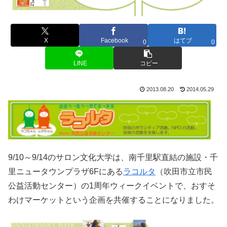
X
Facebook
はてブ
0
0
LINE
コピー
2013.08.20
2014.05.29
9/10～9/14のサロン文化大学は、南千里駅直結の施設・千
里ニュータウンプラザ6Fにある
ラコルタ
（吹田市立市民
公益活動センター）の1周年ウィークイベントで、おすそ
わけマーケットという企画を共催することになりました。