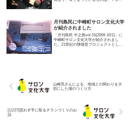
の頃から使っているシャープペンシルで
す。コンテを描くときに使います。小学
校のときは鉛筆をずっと使っていて、中
学になってからシャーペン...
月刊島民に中崎町サロン文化大学
が紹介されました
「月刊島民 中之島vol.15(2009 10/1)」に
中崎町サロン文化大学が紹介されまし
た。21世紀の懐徳堂プロジェクトとし
て、中之島周辺の「学びの場」のスケジ
ュールが掲載されています。ありがとう
ございます。ホームページではバックナ
ンバー...
山崎亮さんによる、地域との関わりを大
切にした場のつくり方
[11/27]思わず手に取るチラシづくりのお
話