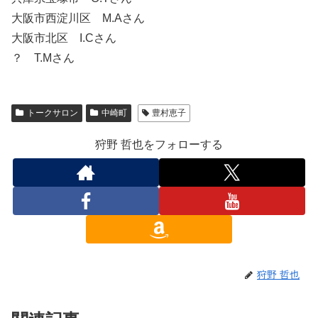
大阪市西淀川区 M.Aさん
大阪市北区 I.Cさん
？ T.Mさん
トークサロン
中崎町
豊村恵子
狩野 哲也をフォローする
狩野 哲也