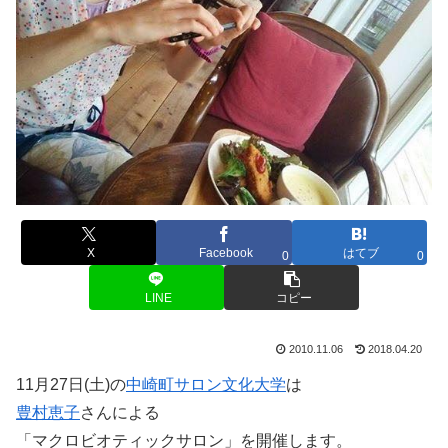
X
Facebook
はてブ
0
0
LINE
コピー
2010.11.06
2018.04.20
11月27日(土)の
中崎町サロン文化大学
は
豊村恵子
さんによる
「マクロビオティックサロン」を開催します。