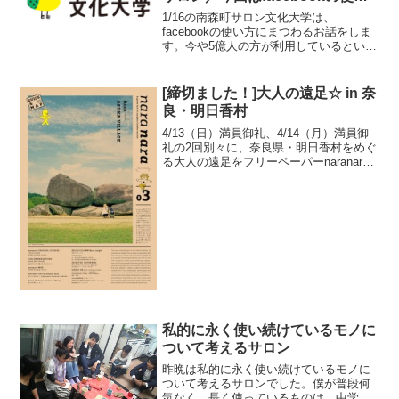
方にまつわるお話
1/16の南森町サロン文化大学は、
facebookの使い方にまつわるお話をしま
す。今や5億人の方が利用しているという
facebook。このウェブサービスは基本的
に実名であることが前提であり、インタ
ーネットの新しいコミュニケーションを
[締切ました！]大人の遠足☆ in 奈
つくって...
良・明日香村
4/13（日）満員御礼、4/14（月）満員御
礼の2回別々に、奈良県・明日香村をめぐ
る大人の遠足をフリーペーパーnaranara
と共催で開催します。村の暮らしの中に
少しだけおじゃましたいと思います。春
の奈良をいっしょに楽しみませんか？〜
おたの...
私的に永く使い続けているモノに
ついて考えるサロン
昨晩は私的に永く使い続けているモノに
ついて考えるサロンでした。僕が普段何
気なく、長く使っているものは、中学生