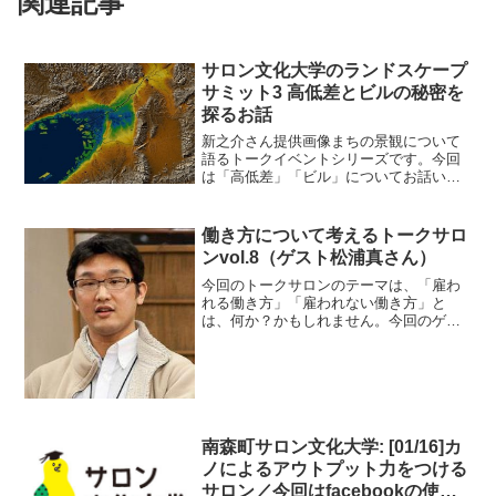
関連記事
サロン文化大学のランドスケープ
サミット3 高低差とビルの秘密を
探るお話
新之介さん提供画像まちの景観について
語るトークイベントシリーズです。今回
は「高低差」「ビル」についてお話いた
だきます。ゲストのおふたりのこだわり
は、見る者を豊かな気持ちにしてくれる
はずです。このイベントでは、それぞれ
働き方について考えるトークサロ
の見方・鑑賞法を、テーマ...
ンvol.8（ゲスト松浦真さん）
今回のトークサロンのテーマは、「雇わ
れる働き方」「雇われない働き方」と
は、何か？かもしれません。今回のゲス
トは社会起業家の松浦真さんです。松浦
さんはネットワーク会社の営業として東
証1部上場企業で働いていたものの、企業
の不正会計が発覚して買収...
南森町サロン文化大学: [01/16]カ
ノによるアウトプット力をつける
サロン／今回はfacebookの使い