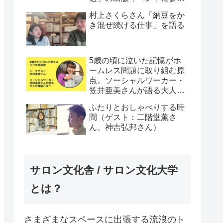
してきた件
村上さくらさん「納豆をか
き混ぜ続ける仕事」を語る
5歳の頃に泣いた記憶がホ
ームレス問題に取り組む原
点。ソーシャルワーカー・
笠井亜美さんが語る大人の
貧困とは？
ふたりとおしゃべりする時
間（ゲスト：二階堂薫さ
ん、神吉弘邦さん）
サロン文化舎 / サロン文化大学
とは？
さまざまなスペースに出張する流浪のト