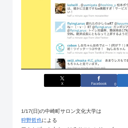
X
Facebook
0
1/17(日)の中崎町サロン文化大学は
狩野哲也
による