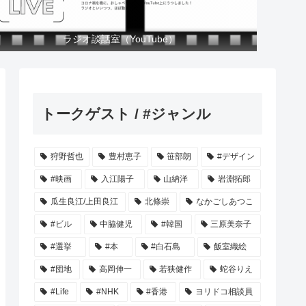
ラジオ談話室（YouTube）
トークゲスト / #ジャンル
狩野哲也
豊村恵子
笹部朗
#デザイン
#映画
入江陽子
山納洋
岩淵拓郎
瓜生良江/上田良江
北條崇
なかごしあつこ
#ビル
中脇健児
#韓国
三原美奈子
#選挙
#本
#白石島
飯室織絵
#団地
高岡伸一
若狭健作
蛇谷りえ
#Life
#NHK
#香港
ヨリドコ相談員