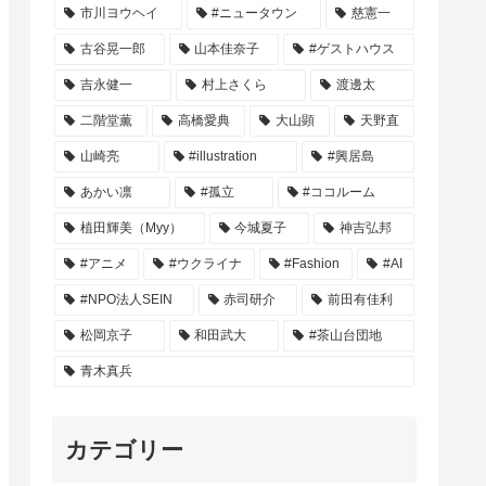
市川ヨウヘイ
#ニュータウン
慈憲一
古谷晃一郎
山本佳奈子
#ゲストハウス
吉永健一
村上さくら
渡邊太
二階堂薫
高橋愛典
大山顕
天野直
山崎亮
#illustration
#興居島
あかい凛
#孤立
#ココルーム
植田輝美（Myy）
今城夏子
神吉弘邦
#アニメ
#ウクライナ
#Fashion
#AI
#NPO法人SEIN
赤司研介
前田有佳利
松岡京子
和田武大
#茶山台団地
青木真兵
カテゴリー