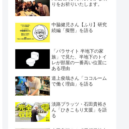
りをお祈りいたします。
中脇健児さん【ふり】研究
続編「擬態」を語る
「パラサイト 半地下の家
族」で見た、半地下のトイ
レが部屋の一番高い位置に
ある理由
道上俊哉さん「ココルーム
で働く理由」を語る
淡路プラッツ・石田貴裕さ
ん「ひきこもり支援」を語
る