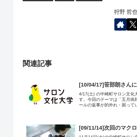
狩野 哲
関連記事
[10/04/17]笹部朗
4/17(土) の中崎町サロ
す。今回のテーマは「五月病
ールの返事が的外れ・困ってい
[09/11/14]次回
11月14日(土)の中崎町サ