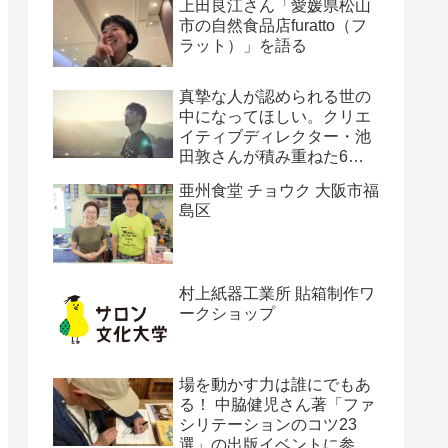
上田良江さん「愛媛県松山
市の自然食品店furatto（フ
ラット）」を語る
真摯な人が認められる世の
中になってほしい。クリエ
イティブディレクター・池
田敦さんが積み重ねた6年
間の軌跡。
亜州食堂 チョウク 大阪市福
島区
村上紙器工業所 貼箱制作ワ
ークショップ
場を動かす力は誰にでもあ
る！ 中脇健児さん著「ファ
シリテーションのコツ23
選」の出版イベントに参加